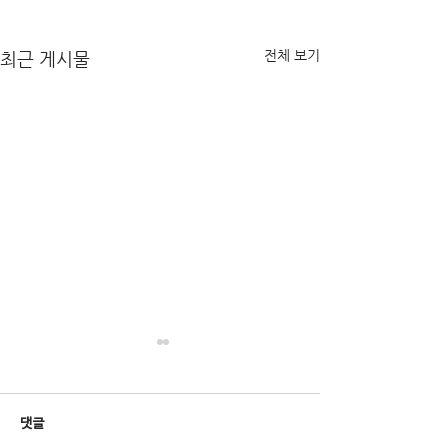
전체 보기
최근 게시물
거제백병원장례식장 -임X호
부산영락공원 장례
님-
우님-
처음으로 이런 큰일을 겪는 터라
저희 아버지 마지막
댓글
시작부터 어떻게 준비를 해야 할
성심 성의껏 잘 챙