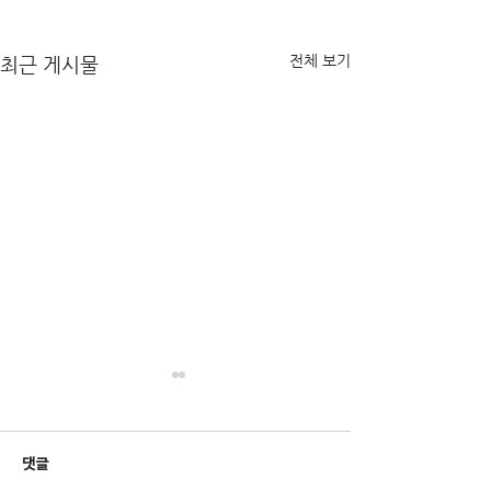
전체 보기
최근 게시물
거제백병원장례식장 -임X호
부산영락공원 장례
님-
우님-
처음으로 이런 큰일을 겪는 터라
저희 아버지 마지막
댓글
시작부터 어떻게 준비를 해야 할
성심 성의껏 잘 챙